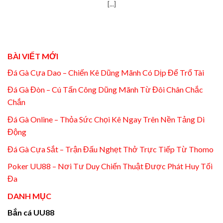
[...]
BÀI VIẾT MỚI
Đá Gà Cựa Dao – Chiến Kê Dũng Mãnh Có Dịp Để Trổ Tài
Đá Gà Đòn – Cú Tấn Công Dũng Mãnh Từ Đôi Chân Chắc
Chắn
Đá Gà Online – Thỏa Sức Chọi Kê Ngay Trên Nền Tảng Di
Động
Đá Gà Cựa Sắt – Trận Đấu Nghẹt Thở Trực Tiếp Từ Thomo
Poker UU88 – Nơi Tư Duy Chiến Thuật Được Phát Huy Tối
Đa
DANH MỤC
Bắn cá UU88