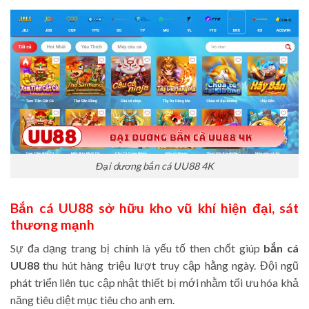
Đại dương bắn cá UU88 4K
Bắn cá UU88 sở hữu kho vũ khí hiện đại, sát
thương mạnh
Sự đa dạng trang bị chính là yếu tố then chốt giúp
bắn cá
UU88
thu hút hàng triệu lượt truy cập hằng ngày. Đội ngũ
phát triển liên tục cập nhật thiết bị mới nhằm tối ưu hóa khả
năng tiêu diệt mục tiêu cho anh em.