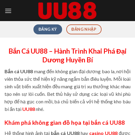
Bỏ
qua
nội
dung
ĐĂNG KÝ
ĐĂNG NHẬP
Bắn Cá UU88 – Hành Trình Khai Phá Đại
Dương Huyền Bí
Bắn cá UU88
mang đến không gian đại dương bao la, nơi hội
viên thỏa sức thể hiện kỹ năng ngắm bắn điêu luyện. Mỗi loài
sinh vật biển xuất hiện đều mang giá trị xu thưởng khác nhau
tạo nên sự lôi cuốn. Bet thủ hãy sử dụng các loại vũ khí phù
hợp để hạ gục con mồi, bá chủ biển cả với hệ thống kho báu
bí ẩn tại
UU88
nhé.
Khám phá không gian đồ họa tại bắn cá UU88
Hệ thống hình ảnh tại
bắn cá UU88
hay
casino UU88
được