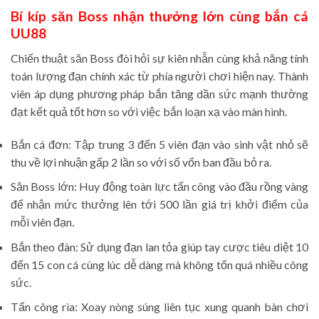
Bí kíp săn Boss nhận thưởng lớn cùng bắn cá
UU88
Chiến thuật săn Boss đòi hỏi sự kiên nhẫn cùng khả năng tính
toán lượng đạn chính xác từ phía người chơi hiện nay. Thành
viên áp dụng phương pháp bắn tăng dần sức mạnh thường
đạt kết quả tốt hơn so với việc bắn loạn xạ vào màn hình.
Bắn cá đơn: Tập trung 3 đến 5 viên đạn vào sinh vật nhỏ sẽ
thu về lợi nhuận gấp 2 lần so với số vốn ban đầu bỏ ra.
Săn Boss lớn: Huy động toàn lực tấn công vào đầu rồng vàng
để nhận mức thưởng lên tới 500 lần giá trị khởi điểm của
mỗi viên đạn.
Bắn theo đàn: Sử dụng đạn lan tỏa giúp tay cược tiêu diệt 10
đến 15 con cá cùng lúc dễ dàng mà không tốn quá nhiều công
sức.
Tấn công rìa: Xoay nòng súng liên tục xung quanh bàn chơi