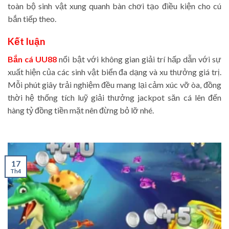
toàn bộ sinh vật xung quanh bàn chơi tạo điều kiện cho cú
bắn tiếp theo.
Kết luận
Bắn cá UU88
nổi bật với không gian giải trí hấp dẫn với sự
xuất hiện của các sinh vật biển đa dạng và xu thưởng giá trị.
Mỗi phút giây trải nghiệm đều mang lại cảm xúc vỡ òa, đồng
thời hệ thống tích luỹ giải thưởng jackpot săn cá lên đến
hàng tỷ đồng tiền mặt nên đừng bỏ lỡ nhé.
17
Th4