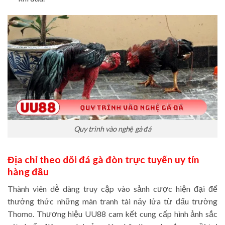
Quy trình vào nghệ gà đá
Địa chỉ theo dõi đá gà đòn trực tuyến uy tín
hàng đầu
Thành viên dễ dàng truy cập vào sảnh cược hiện đại để
thưởng thức những màn tranh tài nảy lửa từ đấu trường
Thomo. Thương hiệu UU88 cam kết cung cấp hình ảnh sắc