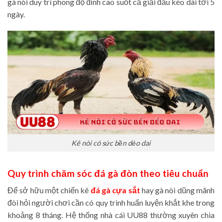
gà nòi duy trì phong độ đỉnh cao suốt cả giải đấu kéo dài tới 5
ngày.
Kê nòi có sức bền dẻo dai
Quy trình chăm sóc đá gà đòn theo tiêu chuẩn
Để sở hữu một chiến kê
đá gà cựa sắt
hay gà nòi dũng mãnh
đòi hỏi người chơi cần có quy trình huấn luyện khắt khe trong
khoảng 8 tháng. Hệ thống nhà cái UU88 thường xuyên chia