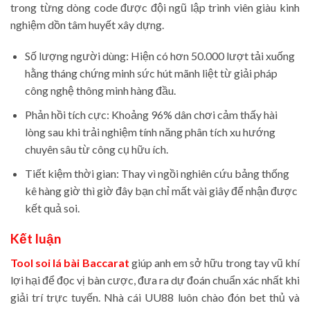
trong từng dòng code được đội ngũ lập trình viên giàu kinh
nghiệm dồn tâm huyết xây dựng.
Số lượng người dùng: Hiện có hơn 50.000 lượt tải xuống
hằng tháng chứng minh sức hút mãnh liệt từ giải pháp
công nghệ thông minh hàng đầu.
Phản hồi tích cực: Khoảng 96% dân chơi cảm thấy hài
lòng sau khi trải nghiệm tính năng phân tích xu hướng
chuyên sâu từ công cụ hữu ích.
Tiết kiệm thời gian: Thay vì ngồi nghiên cứu bảng thống
kê hàng giờ thì giờ đây bạn chỉ mất vài giây để nhận được
kết quả soi.
Kết luận
Tool soi lá bài Baccarat
giúp anh em sở hữu trong tay vũ khí
lợi hại để đọc vị bàn cược, đưa ra dự đoán chuẩn xác nhất khi
giải trí trực tuyến. Nhà cái UU88 luôn chào đón bet thủ và