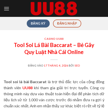
Bỏ
qua
nội
dung
ĐĂNG KÝ
ĐĂNG NHẬP
CASINO UU88
Tool Soi Lá Bài Baccarat – Bẻ Gãy
Quy Luật Nhà Cái Online
ĐĂNG VÀO
17 THÁNG 4, 2026
BỞI
SEO
Tool soi lá bài Baccarat
là trợ thủ đắc lực của cộng đồng
thành viên
UU88
khi tham gia giải trí trực tuyến. Công cụ
thông minh này dựa vào thuật toán hiện đại để phân tích dữ
liệu lịch sử từ 1.000 ván cược trước đó nhằm đưa ra gợi ý
chuẩn xác nhất. Anh em nhận thấy sự khác biệt rõ rệt về tỷ lệ