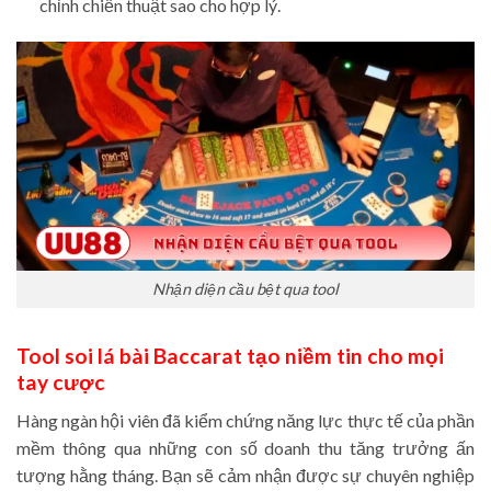
chỉnh chiến thuật sao cho hợp lý.
Nhận diện cầu bệt qua tool
Tool soi lá bài Baccarat tạo niềm tin cho mọi
tay cược
Hàng ngàn hội viên đã kiểm chứng năng lực thực tế của phần
mềm thông qua những con số doanh thu tăng trưởng ấn
tượng hằng tháng. Bạn sẽ cảm nhận được sự chuyên nghiệp