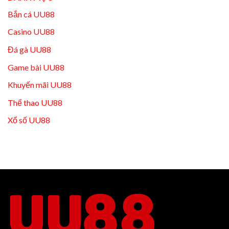
Bắn cá UU88
Casino UU88
Đá gà UU88
Game bài UU88
Khuyến mãi UU88
Thể thao UU88
Xổ số UU88