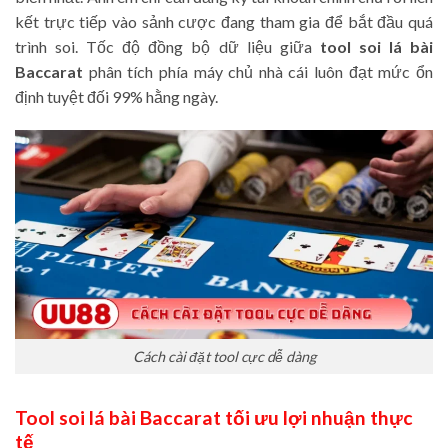
kết trực tiếp vào sảnh cược đang tham gia để bắt đầu quá
trình soi. Tốc độ đồng bộ dữ liệu giữa
tool soi lá bài
Baccarat
phân tích phía máy chủ nhà cái luôn đạt mức ổn
định tuyệt đối 99% hằng ngày.
Cách cài đặt tool cực dễ dàng
Tool soi lá bài Baccarat tối ưu lợi nhuận thực
tế