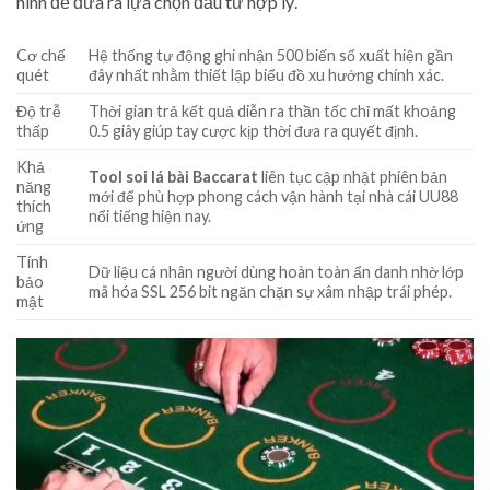
hình để đưa ra lựa chọn đầu tư hợp lý.
Cơ chế
Hệ thống tự động ghi nhận 500 biến số xuất hiện gần
quét
đây nhất nhằm thiết lập biểu đồ xu hướng chính xác.
Độ trễ
Thời gian trả kết quả diễn ra thần tốc chỉ mất khoảng
thấp
0.5 giây giúp tay cược kịp thời đưa ra quyết định.
Khả
Tool soi lá bài Baccarat
liên tục cập nhật phiên bản
năng
mới để phù hợp phong cách vận hành tại nhà cái UU88
thích
nổi tiếng hiện nay.
ứng
Tính
Dữ liệu cá nhân người dùng hoàn toàn ẩn danh nhờ lớp
bảo
mã hóa SSL 256 bit ngăn chặn sự xâm nhập trái phép.
mật