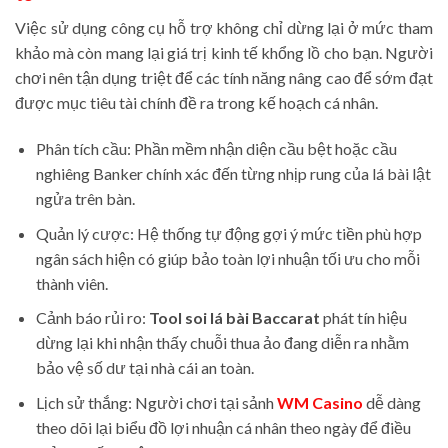
Việc sử dụng công cụ hỗ trợ không chỉ dừng lại ở mức tham
khảo mà còn mang lại giá trị kinh tế khổng lồ cho bạn. Người
chơi nên tận dụng triệt để các tính năng nâng cao để sớm đạt
được mục tiêu tài chính đề ra trong kế hoạch cá nhân.
Phân tích cầu: Phần mềm nhận diện cầu bệt hoặc cầu
nghiêng Banker chính xác đến từng nhịp rung của lá bài lật
ngửa trên bàn.
Quản lý cược: Hệ thống tự động gợi ý mức tiền phù hợp
ngân sách hiện có giúp bảo toàn lợi nhuận tối ưu cho mỗi
thành viên.
Cảnh báo rủi ro:
Tool soi lá bài Baccarat
phát tín hiệu
dừng lại khi nhận thấy chuỗi thua ảo đang diễn ra nhằm
bảo vệ số dư tại nhà cái an toàn.
Lịch sử thắng: Người chơi tại sảnh
WM Casino
dễ dàng
theo dõi lại biểu đồ lợi nhuận cá nhân theo ngày để điều